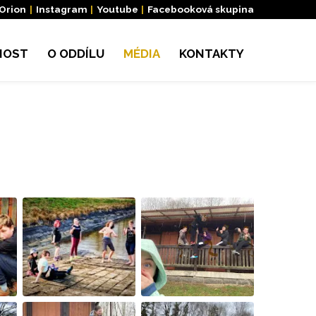
 Orion
|
Instagram
|
Youtube
|
Facebooková skupina
NOST
O ODDÍLU
MÉDIA
KONTAKTY