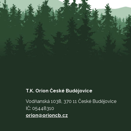
T.K. Orion České Budějovice
Vodňanská 1038, 370 11 České Budějovice
IČ: 05448310
orion@orioncb.cz