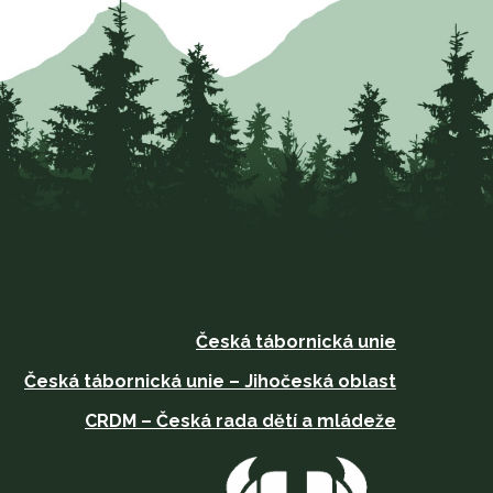
Česká tábornická unie
Česká tábornická unie – Jihočeská oblast
CRDM – Česká rada dětí a mládeže