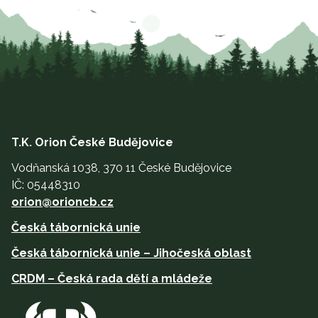
T.K. Orion České Budějovice
Vodňanská 1038, 370 11 České Budějovice
IČ: 05448310
orion@orioncb.cz
Česká tábornická unie
Česká tábornická unie – Jihočeská oblast
CRDM – Česká rada dětí a mládeže