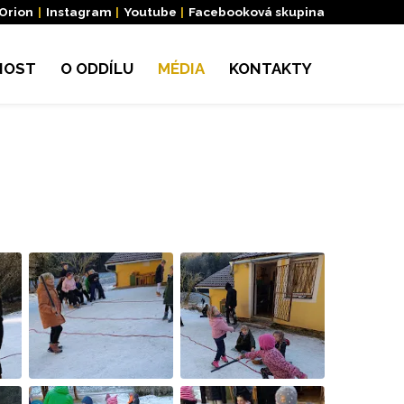
 Orion
|
Instagram
|
Youtube
|
Facebooková skupina
NOST
O ODDÍLU
MÉDIA
KONTAKTY