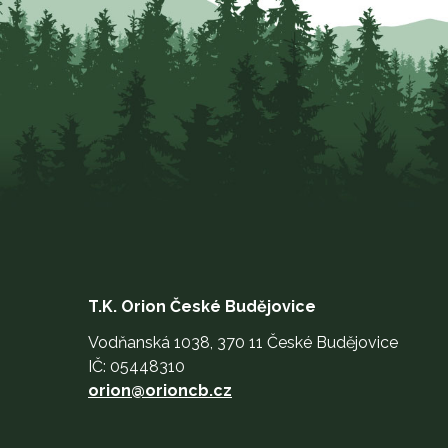
T.K. Orion České Budějovice
Vodňanská 1038, 370 11 České Budějovice
IČ: 05448310
orion@orioncb.cz