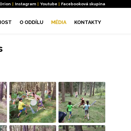
 Orion
|
Instagram
|
Youtube
|
Facebooková skupina
NOST
O ODDÍLU
MÉDIA
KONTAKTY
s