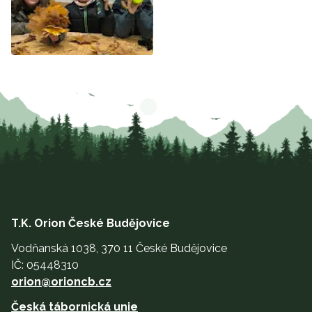
T.K. Orion České Budějovice
Vodňanská 1038, 370 11 České Budějovice
IČ: 05448310
orion@orioncb.cz
Česká tábornická unie