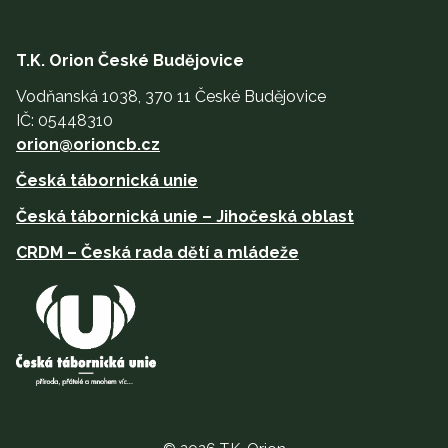
T.K. Orion České Budějovice
Vodňanská 1038, 370 11 České Budějovice
IČ: 05448310
orion@orioncb.cz
Česká tábornická unie
Česká tábornická unie – Jihočeská oblast
CRDM – Česká rada dětí a mládeže