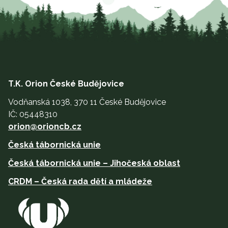
T.K. Orion České Budějovice
Vodňanská 1038, 370 11 České Budějovice
IČ: 05448310
orion@orioncb.cz
Česká tábornická unie
Česká tábornická unie – Jihočeská oblast
CRDM – Česká rada dětí a mládeže