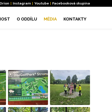
 Orion
|
Instagram
|
Youtube
|
Facebooková skupina
NOST
O ODDÍLU
MÉDIA
KONTAKTY