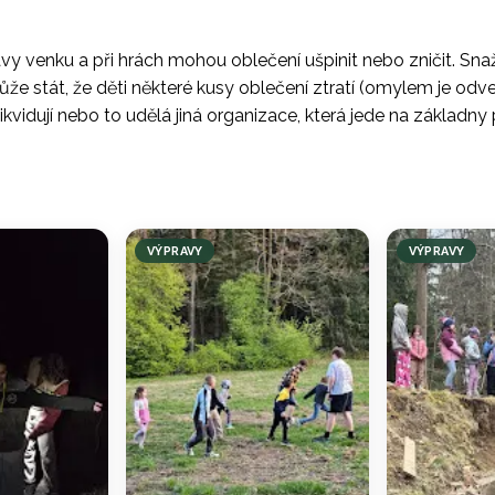
ravy venku a při hrách mohou oblečení ušpinit nebo zničit. 
že stát, že děti některé kusy oblečení ztratí (omylem je odv
zlikvidují nebo to udělá jiná organizace, která jede na zákla
VÝPRAVY
VÝPRAVY