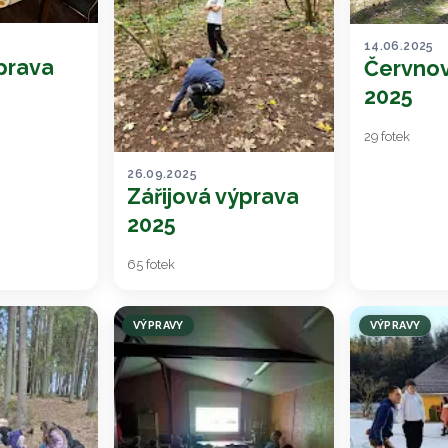
14.06.2025
prava
Červnov
2025
29 fotek
26.09.2025
Zářijová výprava
2025
65 fotek
VÝPRAVY
VÝPRAVY