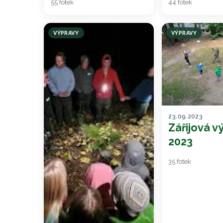
55 fotek
44 fotek
VÝPRAVY
VÝPRAVY
23.09.2023
Zářijová v
2023
35 fotek