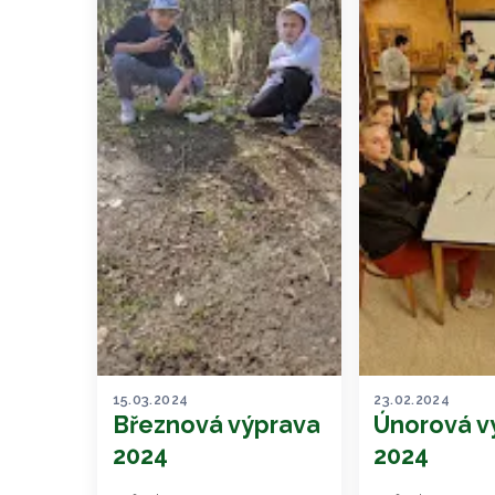
15.03.2024
23.02.2024
Březnová výprava
Únorová v
2024
2024