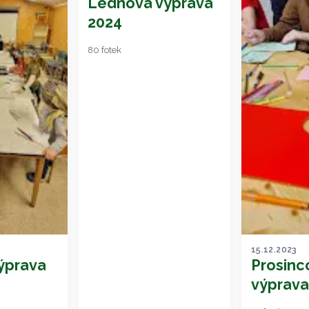
Lednová výprava
2024
80 fotek
15.12.2023
ýprava
Prosinc
výprava