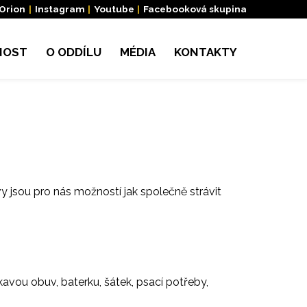
 Orion
|
Instagram
|
Youtube
|
Facebooková skupina
NOST
O ODDÍLU
MÉDIA
KONTAKTY
 jsou pro nás možností jak společně strávit
kavou obuv, baterku, šátek, psací potřeby,