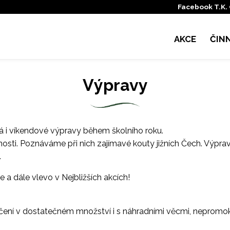
Facebook T.K.
AKCE
ČIN
Výpravy
á i víkendové výpravy během školního roku.
ti. Poznáváme při nich zajímavé kouty jižních Čech. Výpravy
.
e a dále vlevo v Nejbližších akcích!
oblečení v dostatečném množství i s náhradními věcmi, nepromo