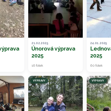
21.02.2025
24.01.2025
výprava
Únorová výprava
Lednov
2025
2025
16 fotek
60 fotek
VÝPRAVY
VÝPRAVY