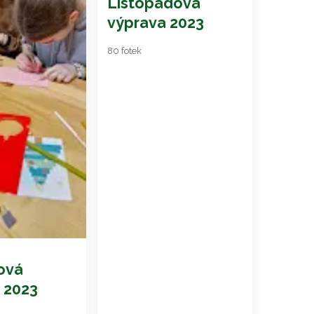
Listopadová
výprava 2023
80 fotek
ová
 2023