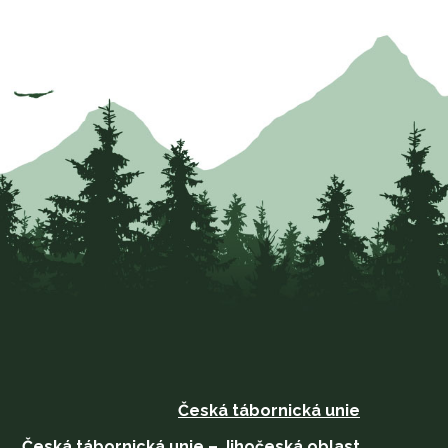
Česká tábornická unie
Česká tábornická unie – Jihočeská oblast