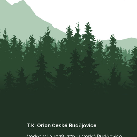
T.K. Orion České Budějovice
Vodňanská 1038, 370 11 České Budějovice