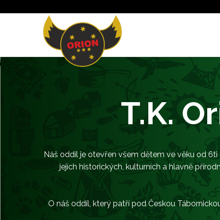
T.K. O
Náš oddíl je otevřen všem dětem ve věku od 6ti d
jejích historických, kulturních a hlavně pří
O náš oddíl, který patří pod Českou Tábornickou U