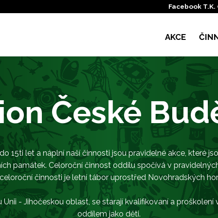
Facebook T.K.
AKCE
ČIN
rion České Bud
o 15ti let a náplní naší činnosti jsou pravidelné akce, které 
rodních památek. Celoroční činnost oddílu spočívá v pravidel
celoroční činnosti je letní tábor uprostřed Novohradských hor
nii - Jihočeskou oblast, se starají kvalifikovaní a proškolení v
oddílem jako děti.