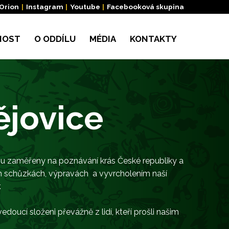
 Orion
|
Instagram
|
Youtube
|
Facebooková skupina
NOST
O ODDÍLU
MÉDIA
KONTAKTY
ějovice
jsou zaměřeny na poznávání krás České republiky a
ných schůzkách, výpravách a vyvrcholením naší
.
edoucí složeni převážně z lidí, kteří prošli našim