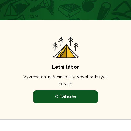
Letní tábor
Vyvrcholení naší činnosti v Novohradských
horách
O táboře