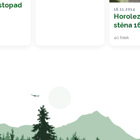
istopad
16.11.2014
Horole
stěna 1
40 fotek