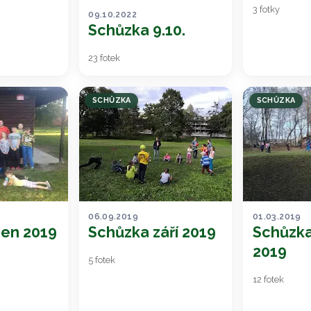
3 fotky
09.10.2022
Schůzka 9.10.
23 fotek
SCHŮZKA
SCHŮZKA
06.09.2019
01.03.2019
jen 2019
Schůzka září 2019
Schůzka
2019
5 fotek
12 fotek