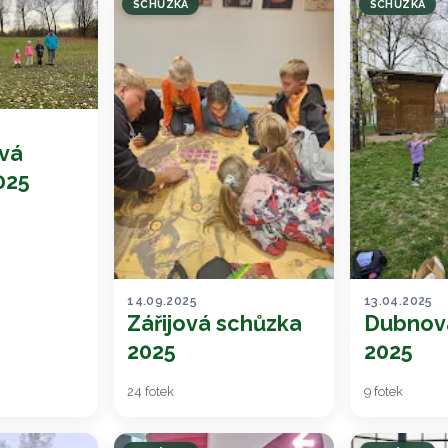
SCHŮZKA
SCHŮZKA
vá
025
14.09.2025
13.04.2025
Zářijová schůzka
Dubnov
2025
2025
24 fotek
9 fotek