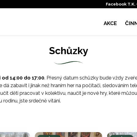
Facebook T.K.
AKCE
ČIN
Schůzky
i od 14:00 do 17:00
. Přesný datum schůzky bude vždy zveře
 dá zabavit i jinak než hraním her na počítači, sledováním te
aučit děti pracovat v kolektivu, naučit je nové hry, které můžo
 rodinu, jste srdečně vítáni.