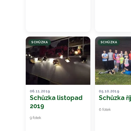
SCHŮZKA
SCHŮZKA
06.11.2019
05.10.2019
Schůzka listopad
Schůzka ří
2019
6 fotek
9 fotek