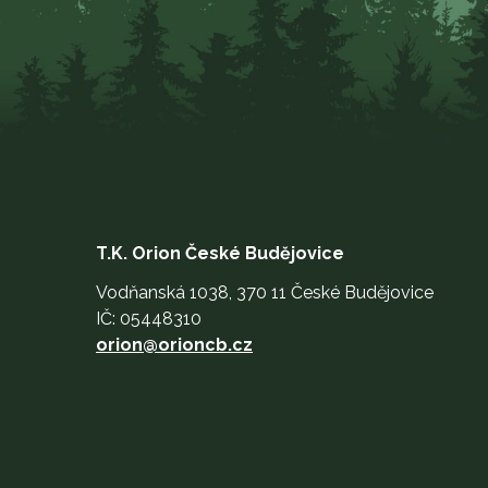
T.K. Orion České Budějovice
Vodňanská 1038, 370 11 České Budějovice
IČ: 05448310
orion@orioncb.cz