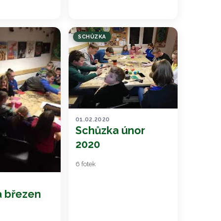
SCHŮZKA
01.02.2020
Schůzka únor
2020
6 fotek
 březen