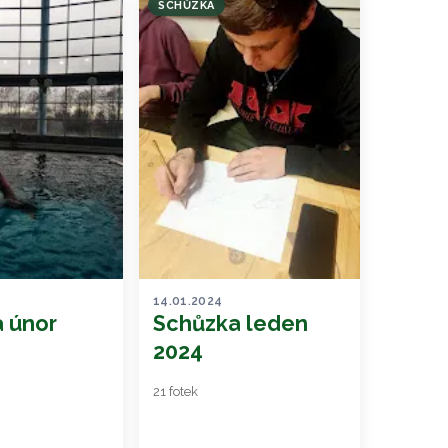
SCHŮZKA
14.01.2024
 únor
Schůzka leden
2024
21 fotek