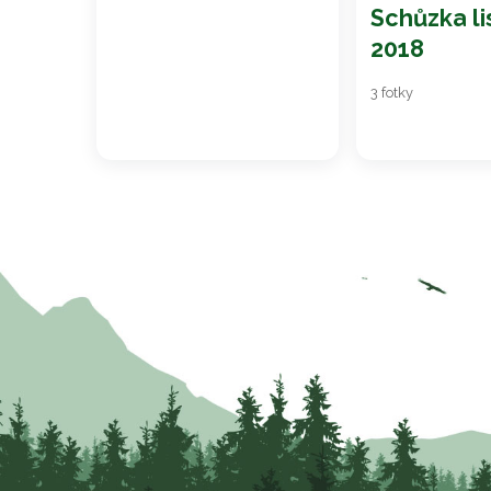
Schůzka l
2018
3 fotky