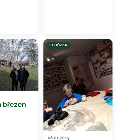
SCHŮZKA
 březen
06.01.2019