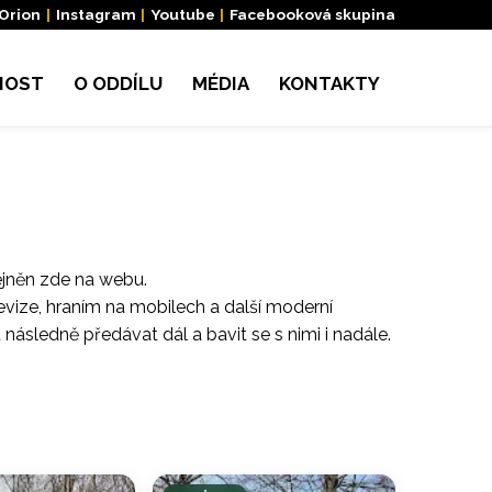
 Orion
|
Instagram
|
Youtube
|
Facebooková skupina
NOST
O ODDÍLU
MÉDIA
KONTAKTY
jněn zde na webu.
levize, hraním na mobilech a další moderní
u následně předávat dál a bavit se s nimi i nadále.