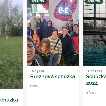
SCHŮZKA
SCHŮZKA
10.03.2024
11.02.2024
Březnová schůzka
Schůzka
2024
2 fotky
8 fotek
schůzka