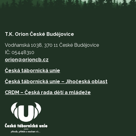
T.K. Orion České Budějovice
Vodňanská 1038, 370 11 České Budějovice
IČ: 05448310
orion@orioncb.cz
Česká tábornická unie
Česká tábornická unie – Jihočeská oblast
CRDM – Česká rada dětí a mládeže