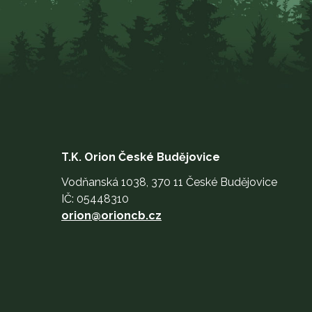
T.K. Orion České Budějovice
Vodňanská 1038, 370 11 České Budějovice
IČ: 05448310
orion@orioncb.cz