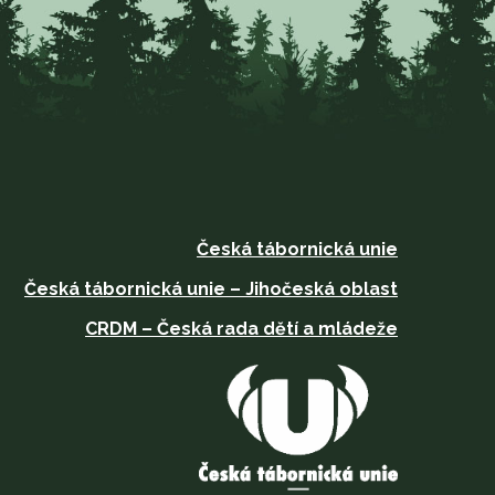
Česká tábornická unie
Česká tábornická unie – Jihočeská oblast
CRDM – Česká rada dětí a mládeže