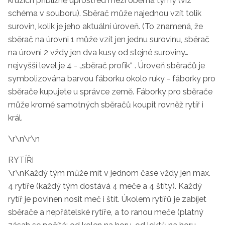
kruzích přibližně uprostřed mezi oběma týmy (viz
schéma v souboru). Sběrač může najednou vzít tolik
surovin, kolik je jeho aktuální úroveň. (To znamená, že
sběrač na úrovni 1 může vzít jen jednu surovinu, sběrač
na úrovni 2 vždy jen dva kusy od stejné suroviny…
nejvyšší level je 4 - „sběrač profík“ . Úroveň sběračů je
symbolizována barvou fáborku okolo ruky - fáborky pro
sběrače kupujete u správce země. Fáborky pro sběrače
může kromě samotných sběračů koupit rovněž rytíř i
král.
\r\n\r\n
RYTÍŘI
\r\nKaždý tým může mít v jednom čase vždy jen max.
4 rytíře (každý tým dostává 4 meče a 4 štíty). Každý
rytíř je povinen nosit meč i štít. Úkolem rytířů je zabíjet
sběrače a nepřátelské rytíře, a to ranou meče (platný