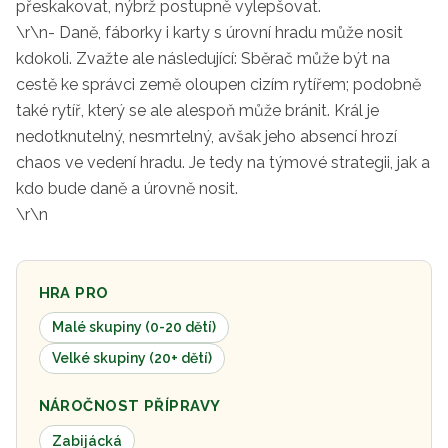
přeskakovat, nýbrž postupně vylepšovat.
\r\n- Daně, fáborky i karty s úrovní hradu může nosit
kdokoli. Zvažte ale následující: Sběrač může být na
cestě ke správci země oloupen cizím rytířem; podobně
také rytíř, který se ale alespoň může bránit. Král je
nedotknutelný, nesmrtelný, avšak jeho absencí hrozí
chaos ve vedení hradu. Je tedy na týmové strategii, jak a
kdo bude daně a úrovně nosit.
\r\n
HRA PRO
Malé skupiny (0-20 dětí)
Velké skupiny (20+ dětí)
NÁROČNOST PŘÍPRAVY
Zabijácká