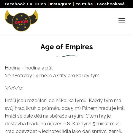
Facebook T.K. Orion
|
Instagram
|
Youtube
|
Facebooková skupina
Menu
Age of Empires
Hodina – hodina a půl
\r\nPotřeby : 4 meče a štíty pro každý tým
\r\n\r\n
Hráči jsou rozděleni do několika týmů. Každý tým má
svůj hrad (kruh o průměru cca 5 m) Pánem hradu je král.
Hráči se dále dělí na sběrače a rytíře. Cílem hry je
dostavba hradu na úroveň č.8. Každých 5 minut musí
hrad odevzdat 5 jednotek jídla jako daň správci země.