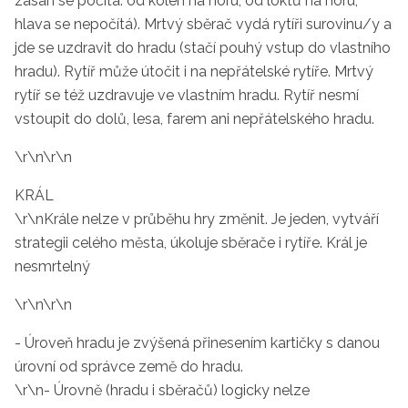
zásah se počítá: od kolen na horu, od loktů na horu,
hlava se nepočítá). Mrtvý sběrač vydá rytíři surovinu/y a
jde se uzdravit do hradu (stačí pouhý vstup do vlastního
hradu). Rytíř může útočit i na nepřátelské rytíře. Mrtvý
rytíř se též uzdravuje ve vlastním hradu. Rytíř nesmí
vstoupit do dolů, lesa, farem ani nepřátelského hradu.
\r\n\r\n
KRÁL
\r\nKrále nelze v průběhu hry změnit. Je jeden, vytváří
strategii celého města, úkoluje sběrače i rytíře. Král je
nesmrtelný
\r\n\r\n
- Úroveň hradu je zvýšená přinesením kartičky s danou
úrovní od správce země do hradu.
\r\n- Úrovně (hradu i sběračů) logicky nelze