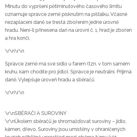
Minutu do vypršení pětiminutového časového limitu
oznamuje správce země písknutím na píšťalku. Včasné
nezaplacení daně se trestá zbořením jedné úrovně
hradu. Není-li přinesena daň na úrovni č. 1, hrad je zbořen
a hra končí.
\r\n\r\n
Správce země má své sídlo u farem (tzn. v tom samém
kruhu, kam chodíte pro jídlo). Správce je neutrální. Přijímá
daně. Vylepšuje úroveň hradu a sběračů
\r\n\r\n
\r\nSBĚRAČI A SUROVINY
\r\nÚkolem sběračů je shromažďovat suroviny – jídlo,
kámen, dřevo. Suroviny jsou umístěny v ohraničených