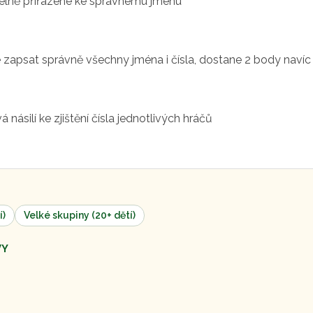
telně přiřazené ke správnému jménu
apsat správně všechny jména i čísla, dostane 2 body navíc
násilí ke zjištění čísla jednotlivých hráčů
í)
Velké skupiny (20+ dětí)
VY