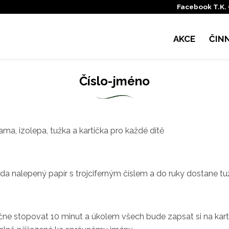
Facebook T.K.
AKCE
ČIN
Číslo-jméno
lama, izolepa, tužka a kartička pro každé dítě
a nalepený papír s trojciferným číslem a do ruky dostane tuž
čne stopovat 10 minut a úkolem všech bude zapsat si na kartič