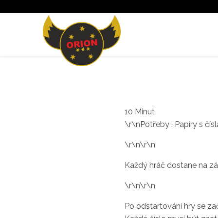
10 Minut
\r\nPotřeby : Papíry s čís
\r\n\r\n
Každý hráč dostane na zád
\r\n\r\n
Po odstartování hry se za