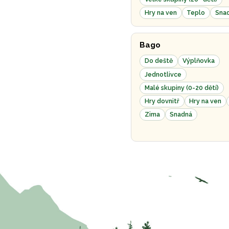
Hry na ven
Teplo
Sna
Bago
Do deště
Výplňovka
Jednotlivce
Malé skupiny (0-20 dětí)
Hry dovnitř
Hry na ven
Zima
Snadná