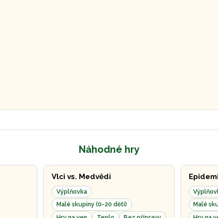
Náhodné hry
Vlci vs. Medvědi
Epidem
Výplňovka
Výplňov
Malé skupiny (0-20 dětí)
Malé sku
Hry na ven
Teplo
Bez přípravy
Hry na v