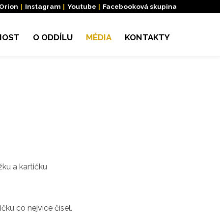
 Orion
|
Instagram
|
Youtube
|
Facebooková skupina
NOST
O ODDÍLU
MÉDIA
KONTAKTY
ku a kartičku
ku co nejvíce čísel.