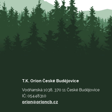
T.K. Orion České Budějovice
Vodňanská 1038, 370 11 České Budějovice
IČ: 05448310
orion@orioncb.cz