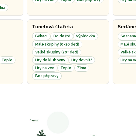
dná
Tunelová štafeta
Sedáne
Běhací
Do deště
Výplňovka
Seznam
Malé skupiny (0-20 dětí)
Malé sku
Velké skupiny (20+ dětí)
Velké sk
Teplo
Hry do klubovny
Hry dovnitř
Hry na v
Hry na ven
Teplo
Zima
Bez přípravy