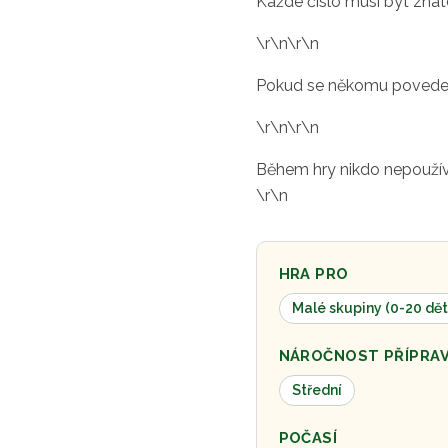
Každé číslo musí být zna
\r\n\r\n
Pokud se někomu povede z
\r\n\r\n
Během hry nikdo nepoužívá 
\r\n
HRA PRO
Malé skupiny (0-20 dět
NÁROČNOST PŘÍPRA
Střední
POČASÍ