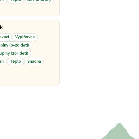
k
ovací
Výplňovka
piny (0-20 dětí)
upiny (20+ dětí)
en
Teplo
Snadná