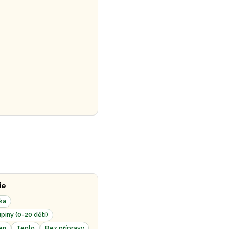
ie
ka
piny (0-20 dětí)
en
Teplo
Bez přípravy