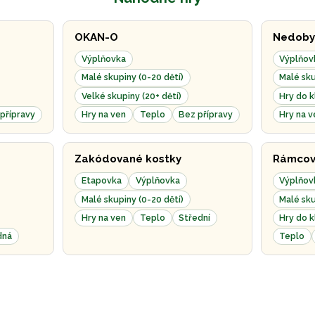
OKAN-O
Nedoby
Výplňovka
Výplňov
Malé skupiny (0-20 dětí)
Malé sku
Velké skupiny (20+ dětí)
Hry do 
přípravy
Hry na ven
Teplo
Bez přípravy
Hry na v
Zakódované kostky
Rámcov
Etapovka
Výplňovka
Výplňov
Malé skupiny (0-20 dětí)
Malé sku
Hry na ven
Teplo
Střední
Hry do 
dná
Teplo