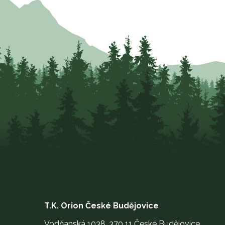
T.K. Orion České Budějovice
Vodňanská 1038, 370 11 České Budějovice