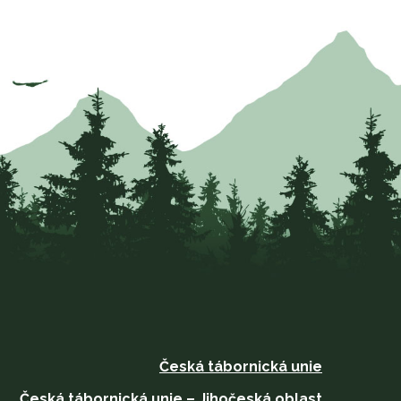
Česká tábornická unie
Česká tábornická unie – Jihočeská oblast