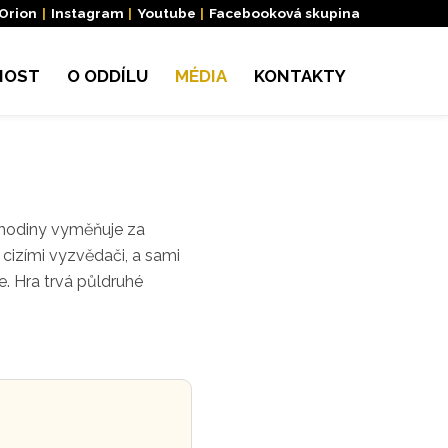
 Orion
|
Instagram
|
Youtube
|
Facebooková skupina
NOST
O ODDÍLU
MÉDIA
KONTAKTY
hodiny vy­
měňuje za
d
cizími vyzvědači, a sami
e. Hra trvá půldruhé