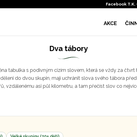
Facebook T.K.
AKCE
ČIN
Dva tábory
ěna ta­bulka s podivným cizím slovem,
která se vždy za čtvrt 
děleni do dvou skupin, mají
uchránit slova svého tábora pře
eřů, vzdálenému
asi půl kilometru, a tam přečíst
slov co nejvíc
í)
Velké skupiny (20+ dětí)