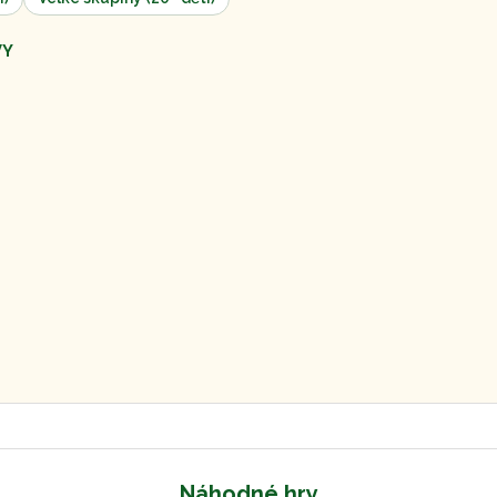
VY
Náhodné hry