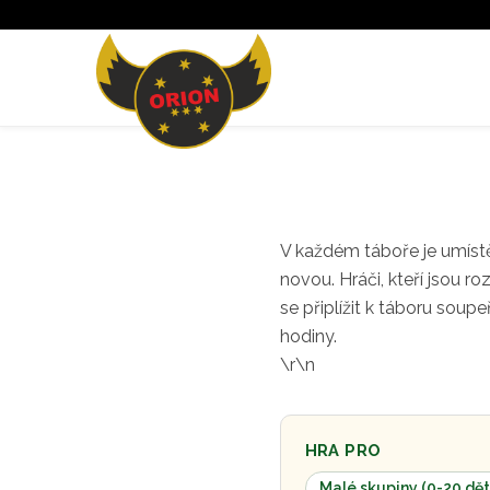
V každém táboře je umíst
novou. Hráči, kteří jsou
roz
se připlí­
žit k táboru soup
hodiny.
\r\n
HRA PRO
Malé skupiny (0-20 dět