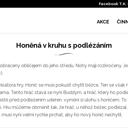
Facebook T.K.
AKCE
ČIN
Honěná v kruhu s podlézáním
 obráceny obličejem do jeho středu. Nohy mají rozkročeny. Je
).
isátora hry. Honič se musí pokusit chytit běžce. Ten se však 
ma. Tento hráč stává se nyní Buddym, a hráč, který ho podle
) ještě před podlezením udeřen, vymění si úlohu s honičem. T
. Hru můžeme obměnit tak, že hráč, u něhož běžec podlézal,
musí nyní velmi rychle prchat, aby ho nový honič nechytil.