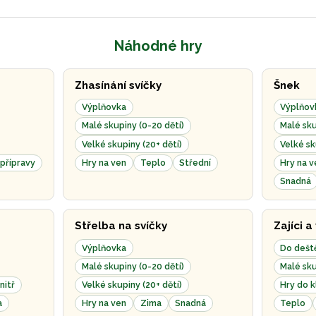
Náhodné hry
Zhasínání svíčky
Šnek
Výplňovka
Výplňov
Malé skupiny (0-20 dětí)
Malé sku
Velké skupiny (20+ dětí)
Velké sk
přípravy
Hry na ven
Teplo
Střední
Hry na v
Snadná
Střelba na svíčky
Zajíci a
Výplňovka
Do dešt
Malé skupiny (0-20 dětí)
Malé sku
nitř
Velké skupiny (20+ dětí)
Hry do 
a
Hry na ven
Zima
Snadná
Teplo