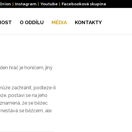
 Orion
|
Instagram
|
Youtube
|
Facebooková skupina
NOST
O ODDÍLU
MÉDIA
KONTAKTY
den hráč je honičem, jiný
může zachránit, podleze-li
ze, postaví se na jeho
o znamená, že se běžec
 nestává se běžcem, ale