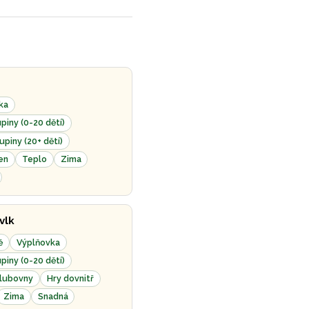
ka
piny (0-20 dětí)
upiny (20+ dětí)
en
Teplo
Zima
 vlk
ě
Výplňovka
piny (0-20 dětí)
klubovny
Hry dovnitř
Zima
Snadná