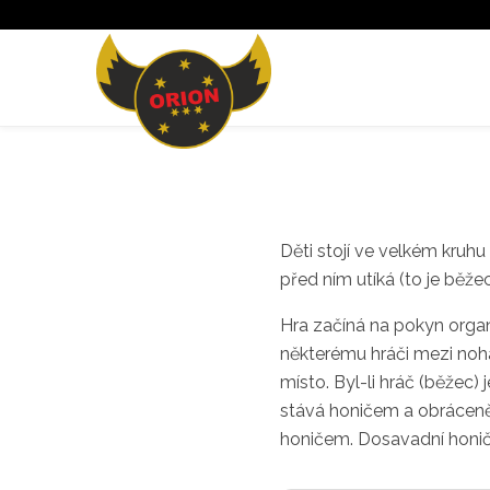
Děti stojí ve velkém kruhu
před ním utíká (to je běžec
Hra začíná na pokyn organ
některému hráči mezi noha
místo. Byl-li hráč (běžec
stává honičem a obráceně
honičem. Dosavadní honič 