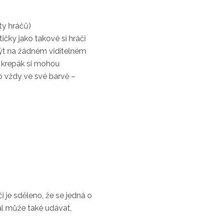
ity hráčů)
ičky jako takové si hráči
být na žádném viditelném
 a krepák si mohou
o vždy ve své barvě –
 je sděleno, že se jedná o
rál může také udávat,