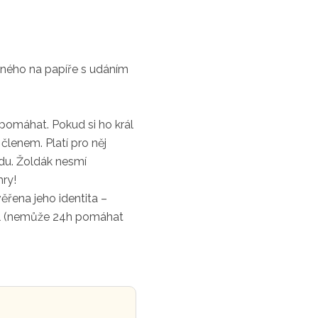
aného na papíře s udáním
pomáhat. Pokud si ho král
členem. Platí pro něj
odu. Žoldák nesmí
hry!
ěřena jeho identita –
tel (nemůže 24h pomáhat