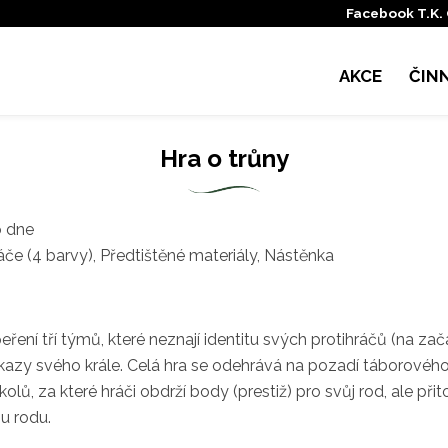
Facebook T.K.
AKCE
ČIN
Hra o trůny
o dne
áče (4 barvy), Předtištěné materiály, Nástěnka
ření tří týmů, které neznají identitu svých protihráčů (na zač
příkazy svého krále. Celá hra se odehrává na pozadí táborového
úkolů, za které hráči obdrží body (prestiž) pro svůj rod, ale p
mu rodu.