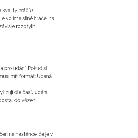
le kvality hráčů)
ále volíme silné hráče, na
ávisle rozptýlit
ka pro udání. Pokud si
í musí mít formát: Udaná
yřizují dle časů udání
dostal do vězení,
čen na nástěnce, že je v