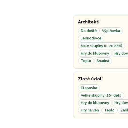
Architekti
Do deště
Výplňovka
Jednotlivce
Malé skupiny (0-20 dětí)
Hry do klubovny
Hry dov
Teplo
Snadná
Zlaté údolí
Etapovka
Velké skupiny (20+ dětí)
Hry do klubovny
Hry dov
Hry na ven
Teplo
Zabi