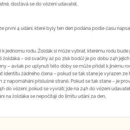
latné, dostává se do vězení udavatel.
ze první 4 udání, které byly ten den podána podle času naps
 k jednomu rodu. Žoldák si může vybrat, kterému rodu bude 
žoldáka – od svačiny až po zisk bodů) je po dobu 24h jejich 
členy – avšak po uplynutí této doby se může přidat k jinému r
t identitu žádného člena – pokud se tak stane je vyřazen ze 
z napomáhání příslušné straně. Pokud se tak stane – je prov
24h do vězení, pokud se vyvrátí, jde na 24h do vězení udava
ání na žoldáka se nepočítají do limitu udání za den.