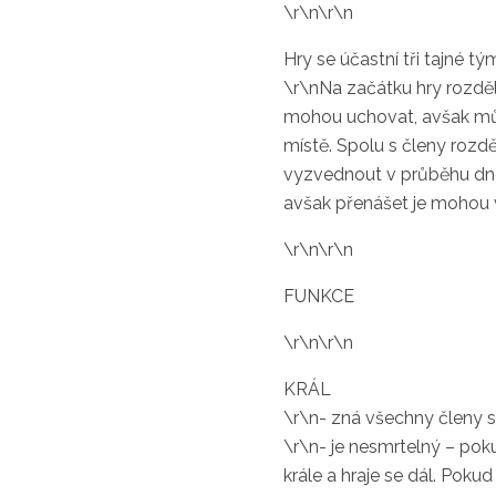
\r\n\r\n
Hry se účastní tři tajné tý
\r\nNa začátku hry rozdělí
mohou uchovat, avšak můž
místě. Spolu s členy rozdě
vyzvednout v průběhu dne 
avšak přenášet je mohou 
\r\n\r\n
FUNKCE
\r\n\r\n
KRÁL
\r\n- zná všechny členy s
\r\n- je nesmrtelný – poku
krále a hraje se dál. Poku