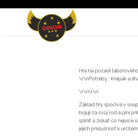
Hra na pozadí táborovéh
\r\nPotřeby : Krepák a lih
\r\n\r\n
Základ hry spočívá v soupe
bojují za svůj rod a plní 
splnit a získat co nejvíce 
jejich příslušnost k určité