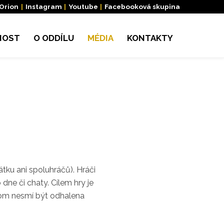
 Orion
|
Instagram
|
Youtube
|
Facebooková skupina
NOST
O ODDÍLU
MÉDIA
KONTAKTY
átku ani spoluhráčů). Hráči
 dne či chaty. Cílem hry je
řitom nesmí být odhalena