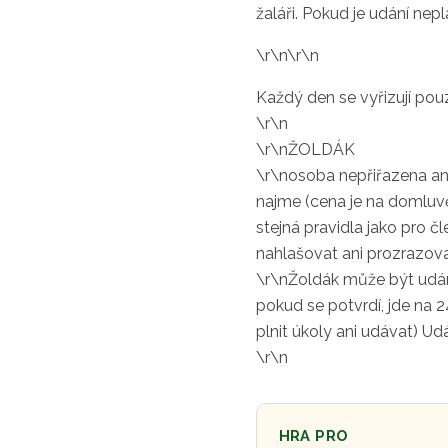
žaláři. Pokud je udání nep
\r\n\r\n
Každý den se vyřizují pou
\r\n
\r\nŽOLDÁK
\r\nosoba nepřiřazena ani
najme (cena je na domluvě 
stejná pravidla jako pro 
nahlašovat ani prozrazova
\r\nŽoldák může být udán 
pokud se potvrdí, jde na 
plnit úkoly ani udávat) Ud
\r\n
HRA PRO