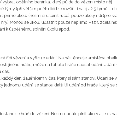
í vybrat obětního beránka, který půjde do vězení místo něj.
jné týmy (při větším počtu lidí lze rozšířit i na 4 až 5 týmů – d
t přímo úkolů (nesmí si ušpinit ruce), pouze úkoly řídí (pro kr
ch hry) Mohou se úkolů účastnit pouze nepřímo – tzn. zcela nez
rání k úspěšnému splnění úkolu apod.
erá řídí vězení a vyřizuje udání. Na nástěnce je umístěna obál
ušností jiného hráče, může na tohoto hráče napsat udání. Udán
a čas.
každý den, žalářníkem v čas, který si sám stanoví. Udání se v
ky jednomu udání, se stanou další tři udání od hráče, který se 
ostane se hráč do vězení. Nesmí nadále plnit úkoly a je ozna