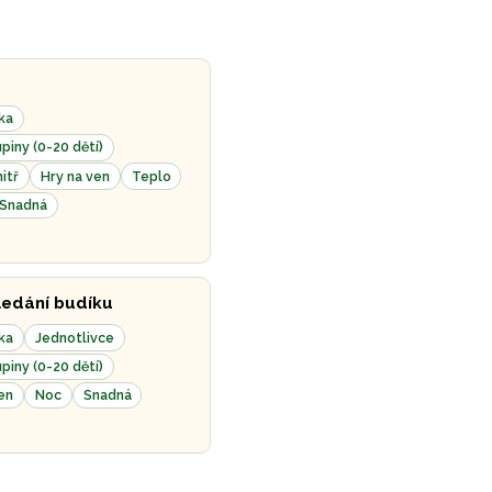
ka
piny (0-20 dětí)
itř
Hry na ven
Teplo
Snadná
ledání budíku
ka
Jednotlivce
piny (0-20 dětí)
en
Noc
Snadná