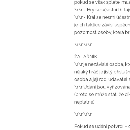
pokud se však splete, mus
\r\n- Hry se účastní tři ta
\r\n- Král se nesmí účastni
jejich taktice závisí úspě
pozornost osoby, která b
\r\n\r\n
ŽALÁŘNÍK
\r\nje nezávislá osoba, kt
nějaký hráč je jistý přísl
osoba a její rod, udavatel 
\r\nUdání jsou vyřizována 
(proto se může stát, že dí
neplatné)
\r\n\r\n
Pokud se udání potvrdí – d