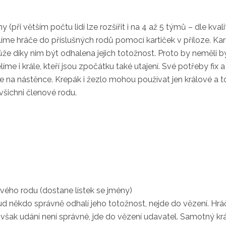
my (při větším počtu lidí lze rozšířit i na 4 až 5 týmů – dle kval
me hráče do příslušných rodů pomocí kartiček v příloze. Kart
e díky nim být odhalena jejich totožnost. Proto by neměli 
líme i krále, kteří jsou zpočátku také utajení. Své potřeby fix
na nástěnce. Krepák i žezlo mohou používat jen králové a t
všichni členové rodu.
vého rodu (dostane lístek se jmény)
d někdo správně odhalí jeho totožnost, nejde do vězení. Hráči
d však udání není správné, jde do vězení udavatel. Samotný k