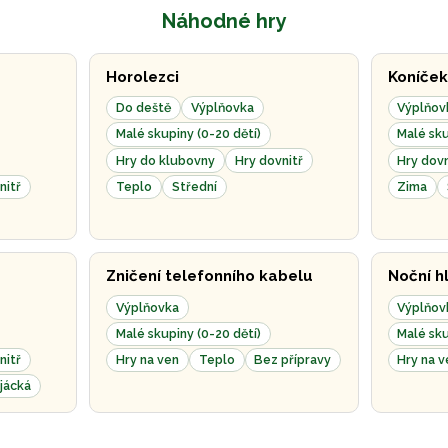
Náhodné hry
Horolezci
Koníček
Do deště
Výplňovka
Výplňov
Malé skupiny (0-20 dětí)
Malé sku
Hry do klubovny
Hry dovnitř
Hry dovn
nitř
Teplo
Střední
Zima
Zničení telefonního kabelu
Noční h
Výplňovka
Výplňov
Malé skupiny (0-20 dětí)
Malé sku
nitř
Hry na ven
Teplo
Bez přípravy
Hry na v
jácká