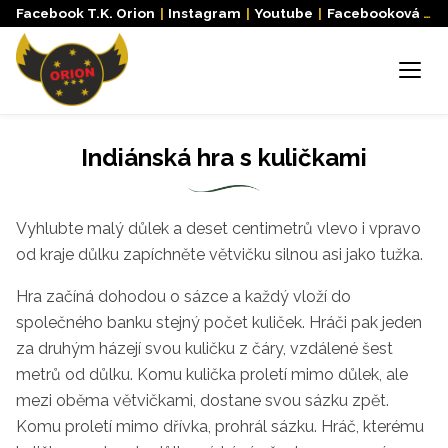
Facebook T.K. Orion
|
Instagram
|
Youtube
|
Facebooková skupina
Menu
Indiánská hra s kuličkami
Vyhlubte malý důlek a deset centimetrů vlevo i vpravo
od kraje důlku zapíchněte větvičku silnou asi jako tužka.
Hra začíná dohodou o sázce a každý vloží do
společného banku stejný počet kuliček. Hráči pak jeden
za druhým házejí svou kuličku z čáry, vzdálené šest
metrů od důlku. Komu kulička proletí mimo důlek, ale
mezi oběma větvičkami, dostane svou sázku zpět.
Komu proletí mimo dřívka, prohrál sázku. Hráč, kterému