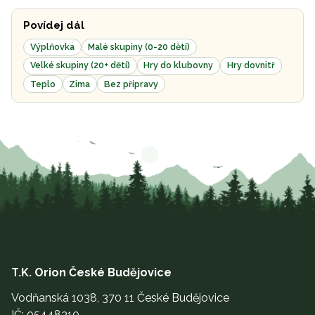
Povídej dál
Výplňovka
Malé skupiny (0-20 dětí)
Velké skupiny (20+ dětí)
Hry do klubovny
Hry dovnitř
Teplo
Zima
Bez přípravy
T.K. Orion České Budějovice
Vodňanská 1038, 370 11 České Budějovice
IČ: 05448310