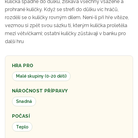
kulička spadne do důlku, získává všechny vsazené a
prohrané kuličky. Když se strefí do důlku víc hráčů,
rozdělí se o kuličky rovným dílem. Není-li při hře vítěze,
vezmou si zpět svou sázku ti, kterým kulička proletěla
mezi větvičkami; ostatní kuličky zůstávají v banku pro
další hru
HRA PRO
Malé skupiny (0-20 dětí)
NÁROČNOST PŘÍPRAVY
Snadná
POČASÍ
Teplo