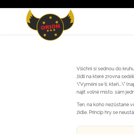
Všichni si sednou do kruhu
židli na které zrovna sedě
\"Vymění se ti, kteří...\" (n
najít volné místo, sám jedn
Ten, na koho nezůstane vo
židle. Princip hry se neus