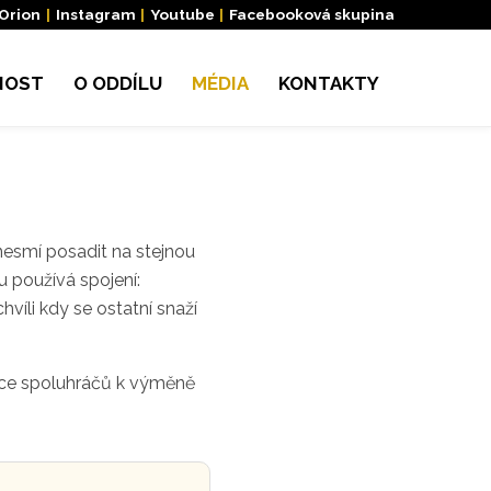
 Orion
|
Instagram
|
Youtube
|
Facebooková skupina
NOST
O ODDÍLU
MÉDIA
KONTAKTY
 nesmí posadit na stejnou
u používá spojení:
e chvíli kdy se ostatní snaží
více spoluhráčů k výměně