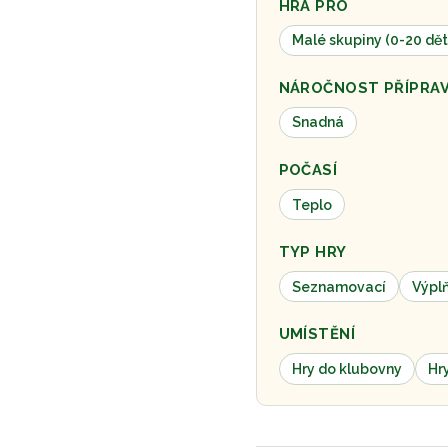
HRA PRO
Malé skupiny (0-20 dět
NÁROČNOST PŘÍPRA
Snadná
POČASÍ
Teplo
TYP HRY
Seznamovací
Výpl
UMÍSTĚNÍ
Hry do klubovny
Hr