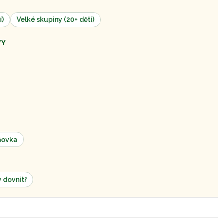
í)
Velké skupiny (20+ dětí)
VY
ňovka
y dovnitř