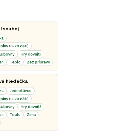
í souboj
ka
piny (0-20 dětí)
klubovny
Hry dovnitř
en
Teplo
Bez přípravy
vá hledačka
ka
Jednotlivce
piny (0-20 dětí)
klubovny
Hry dovnitř
en
Teplo
Zima