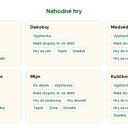
Náhodné hry
Dekoboj
Medvěd
Výplňovka
Výplňov
Malé skupiny (0-20 dětí)
Malé sku
Hry na ven
Teplo
Snadná
Hry do 
dní
Hry na v
ho
Mlýn
Kuličko
Do deště
Výplňovka
Výplňov
Malé skupiny (0-20 dětí)
Malé sku
Hry do klubovny
Hry dovnitř
Hry do 
dná
Teplo
Zima
Střední
Hry na v
Snadná