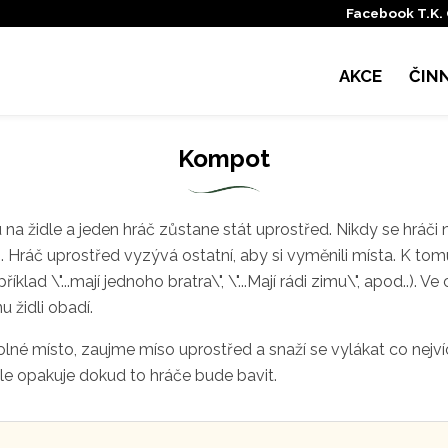
Facebook T.K.
AKCE
ČIN
Kompot
 na židle a jeden hráč zůstane stát uprostřed. Nikdy se hráči
li. Hráč uprostřed vyzývá ostatní, aby si vyměnili místa. K tom
apříklad \"...mají jednoho bratra\", \"...Mají rádi zimu\", apod..). V
u židli obadí.
lné místo, zaujme míso uprostřed a snaží se vylákat co nej
tále opakuje dokud to hráče bude bavit.