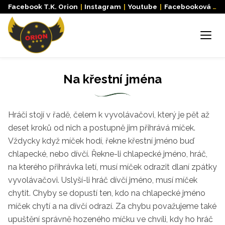
Facebook T.K. Orion
|
Instagram
|
Youtube
|
Facebooková skupina
Menu
Na křestní jména
Hráči stojí v řadě, čelem k vyvolávačovi, který je pět až
deset kroků od nich a postupně jim přihrává míček.
Vždycky když míček hodí, řekne křestní jméno buď
chlapecké, nebo dívčí. Řekne-li chlapecké jméno, hráč,
na kterého přihrávka letí, musí míček odrazit dlaní zpátky
vyvolávačovi. Uslyší-li hráč dívčí jméno, musí míček
chytit. Chyby se dopustí ten, kdo na chlapecké jméno
míček chytí a na dívčí odrazí. Za chybu považujeme také
upuštění správně hozeného míčku ve chvíli, kdy ho hráč