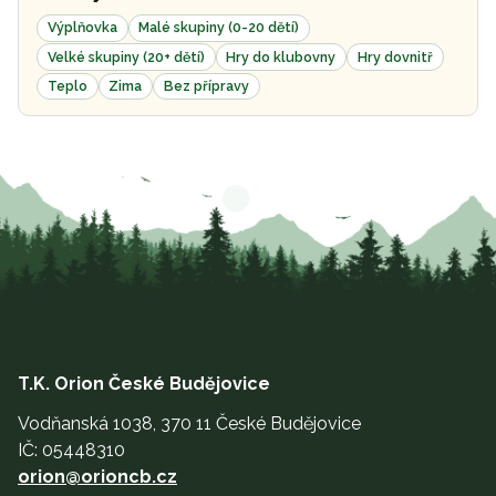
Výplňovka
Malé skupiny (0-20 dětí)
Velké skupiny (20+ dětí)
Hry do klubovny
Hry dovnitř
Teplo
Zima
Bez přípravy
T.K. Orion České Budějovice
Vodňanská 1038, 370 11 České Budějovice
IČ: 05448310
orion@orioncb.cz