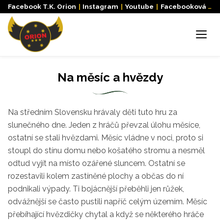
Facebook T.K. Orion
|
Instagram
|
Youtube
|
Facebooková skupina
Menu
Na měsíc a hvězdy
Na středním Slovensku hrávaly děti tuto hru za
slunečného dne. Jeden z hráčů převzal úlohu měsíce,
ostatní se stali hvězdami. Měsíc vládne v noci, proto si
stoupl do stínu domu nebo košatého stromu a nesměl
odtud vyjít na místo ozářené sluncem. Ostatní se
rozestavili kolem zastíněné plochy a občas do ní
podnikali výpady. Ti bojácnější přeběhli jen růžek,
odvážnější se často pustili napříč celým územím. Měsíc
přebíhající hvězdičky chytal a když se některého hráče