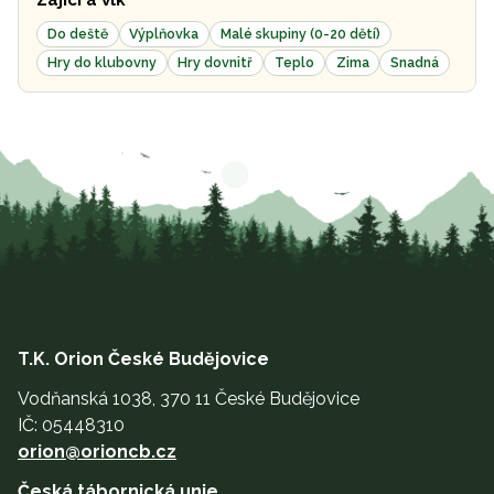
Do deště
Výplňovka
Malé skupiny (0-20 dětí)
Hry do klubovny
Hry dovnitř
Teplo
Zima
Snadná
T.K. Orion České Budějovice
Vodňanská 1038, 370 11 České Budějovice
IČ: 05448310
orion@orioncb.cz
Česká tábornická unie