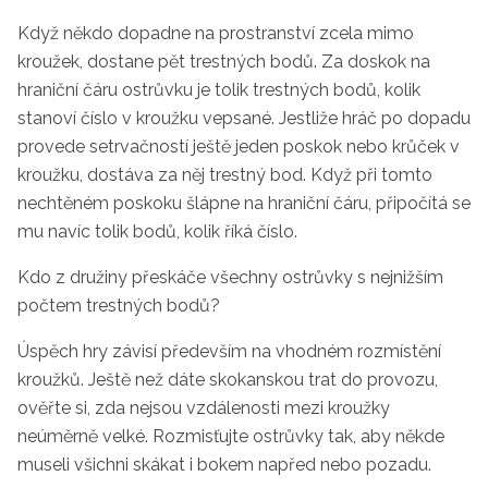
Když někdo dopadne na prostranství zcela mimo
kroužek, dostane pět trestných bodů. Za doskok na
hraniční čáru ostrůvku je tolik trestných bodů, kolik
stanoví číslo v kroužku vepsané. Jestliže hráč po dopadu
provede setrvačností ještě jeden poskok nebo krůček v
kroužku, dostáva za něj trestný bod. Když při tomto
nechtěném poskoku šlápne na hraniční čáru, připočítá se
mu navíc tolik bodů, kolik říká číslo.
Kdo z družiny přeskáče všechny ostrůvky s nejnižším
počtem trestných bodů?
Úspěch hry závisí především na vhodném rozmístění
kroužků. Ještě než dáte skokanskou trat do provozu,
ověřte si, zda nejsou vzdálenosti mezi kroužky
neúměrně velké. Rozmisťujte ostrůvky tak, aby někde
museli všichni skákat i bokem napřed nebo pozadu.