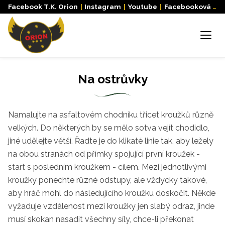
Facebook T.K. Orion
|
Instagram
|
Youtube
|
Facebooková skupina
Menu
Na ostrůvky
Namalujte na asfaltovém chodníku třicet kroužků různě
velkých. Do některých by se mělo sotva vejít chodidlo,
jiné udělejte větší. Řadte je do klikaté linie tak, aby ležely
na obou stranách od přímky spojující první kroužek -
start s posledním kroužkem - cílem. Mezi jednotlivými
kroužky ponechte různé odstupy, ale vždycky takové,
aby hráč mohl do následujícího kroužku doskočit. Někde
vyžaduje vzdálenost mezi kroužky jen slabý odraz, jinde
musí skokan nasadit všechny síly, chce-li překonat