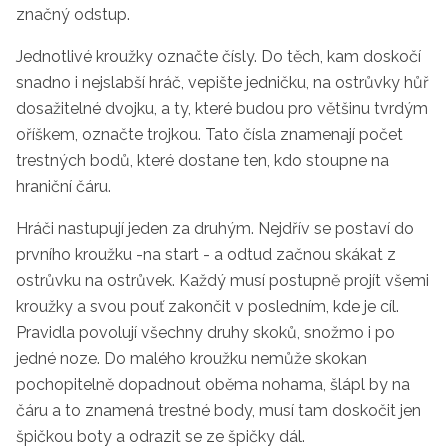
značný odstup.
Jednotlivé kroužky označte čísly. Do těch, kam doskočí
snadno i nejslabší hráč, vepište jedničku, na ostrůvky hůř
dosažitelné dvojku, a ty, které budou pro většinu tvrdým
oříškem, označte trojkou. Tato čísla znamenají počet
trestných bodů, které dostane ten, kdo stoupne na
hraniční čáru.
Hráči nastupují jeden za druhým. Nejdřív se postaví do
prvního kroužku -na start - a odtud začnou skákat z
ostrůvku na ostrůvek. Každý musí postupně projít všemi
kroužky a svou pouť zakončit v posledním, kde je cíl.
Pravidla povolují všechny druhy skoků, snožmo i po
jedné noze. Do malého kroužku nemůže skokan
pochopitelně dopadnout oběma nohama, šlápl by na
čáru a to znamená trestné body, musí tam doskočit jen
špičkou boty a odrazit se ze špičky dál.