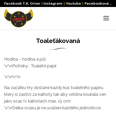
Facebook T.K. Orion
|
Instagram
|
Youtube
|
Facebooková skupina
Menu
Toaleťákovaná
Hodina – hodina a půl
\r\nPotřeby : Toaletní papír
\r\n\r\n
Na začátku hry dostane každy kus toaletního papíru,
který si zastrčí za kalhoty tak aby většina koukala ven
jako ocas (v kalhotách max. 15 cm)
\r\nDélka ocasu je na uvážení každého jednotlivce