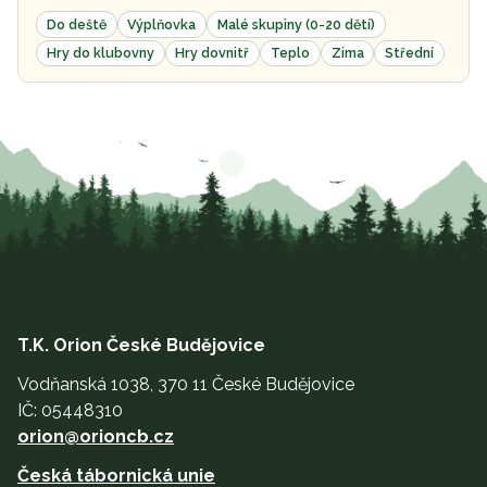
Do deště
Výplňovka
Malé skupiny (0-20 dětí)
Hry do klubovny
Hry dovnitř
Teplo
Zima
Střední
T.K. Orion České Budějovice
Vodňanská 1038, 370 11 České Budějovice
IČ: 05448310
orion@orioncb.cz
Česká tábornická unie