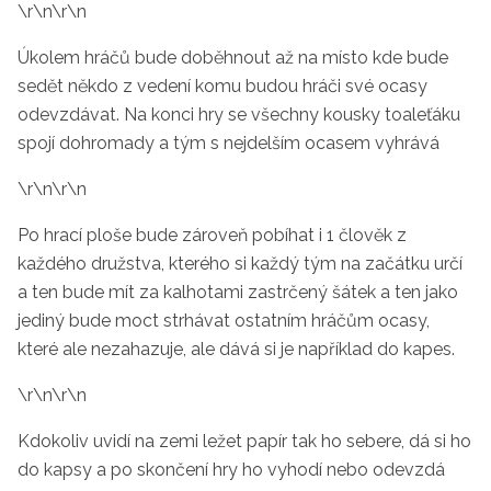
\r\n\r\n
Úkolem hráčů bude doběhnout až na místo kde bude
sedět někdo z vedení komu budou hráči své ocasy
odevzdávat. Na konci hry se všechny kousky toaleťáku
spojí dohromady a tým s nejdelším ocasem vyhrává
\r\n\r\n
Po hrací ploše bude zároveň pobíhat i 1 člověk z
každého družstva, kterého si každý tým na začátku určí
a ten bude mít za kalhotami zastrčený šátek a ten jako
jediný bude moct strhávat ostatním hráčům ocasy,
které ale nezahazuje, ale dává si je například do kapes.
\r\n\r\n
Kdokoliv uvidí na zemi ležet papír tak ho sebere, dá si ho
do kapsy a po skončení hry ho vyhodí nebo odevzdá