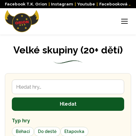
Facebook T.K. Orion
|
Instagram
|
Youtube
|
Facebooková skupina
Menu
Velké skupiny (20+ dětí)
Hledat hry
Hledat
Typ hry
Běhací
Do deště
Etapovka