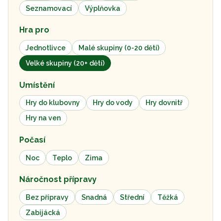
Seznamovací
Výplňovka
Hra pro
Jednotlivce
Malé skupiny (0-20 dětí)
Velké skupiny (20+ dětí)
Umístění
Hry do klubovny
Hry do vody
Hry dovnitř
Hry na ven
Počasí
Noc
Teplo
Zima
Náročnost přípravy
Bez přípravy
Snadná
Střední
Těžká
Zabijácká