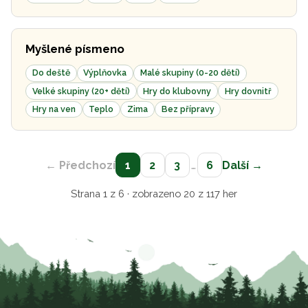
Myšlené písmeno
Do deště
Výplňovka
Malé skupiny (0-20 dětí)
Velké skupiny (20+ dětí)
Hry do klubovny
Hry dovnitř
Hry na ven
Teplo
Zima
Bez přípravy
← Předchozí
1
2
3
…
6
Další →
Strana 1 z 6 · zobrazeno 20 z 117 her