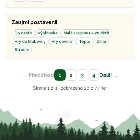
Zaujmi postavení!
Do deště
Výplňovka
Malé skupiny (0-20 dětí)
Hry do klubovny
Hry dovnitř
Teplo
Zima
Střední
← Předchozí
1
2
3
4
Další →
Strana 1 z 4 · zobrazeno 20 z 77 her