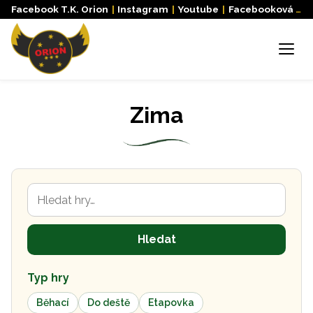
Facebook T.K. Orion
|
Instagram
|
Youtube
|
Facebooková skupina
Menu
Zima
Hledat hry
Hledat
Typ hry
Běhací
Do deště
Etapovka