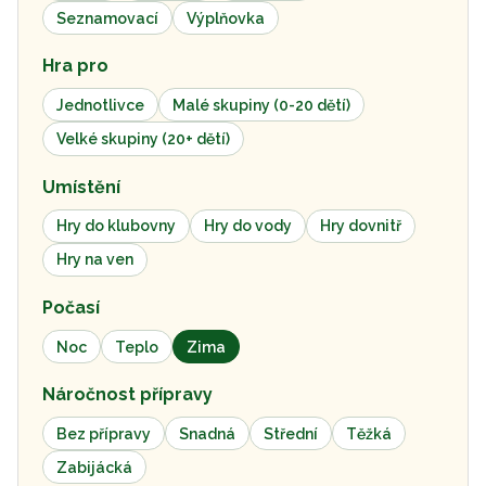
Seznamovací
Výplňovka
Hra pro
Jednotlivce
Malé skupiny (0-20 dětí)
Velké skupiny (20+ dětí)
Umístění
Hry do klubovny
Hry do vody
Hry dovnitř
Hry na ven
Počasí
Noc
Teplo
Zima
Náročnost přípravy
Bez přípravy
Snadná
Střední
Těžká
Zabijácká