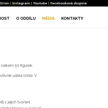
 Orion
|
Instagram
|
Youtube
|
Facebooková skupina
NOST
O ODDÍLU
MÉDIA
KONTAKTY
j. celkem 50 figurek.
otivník udělá totéž. V
i v jejich tvoření