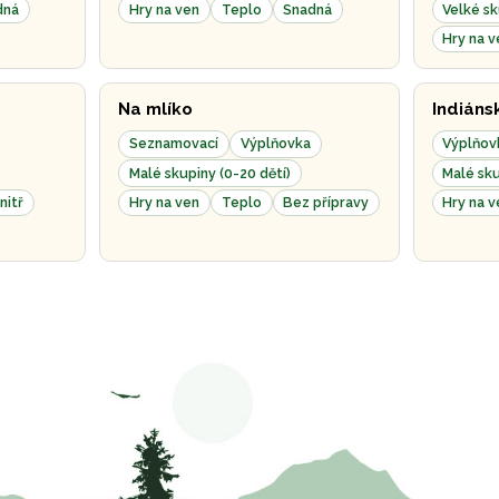
dná
Hry na ven
Teplo
Snadná
Velké sk
Hry na v
Na mlíko
Indiáns
Seznamovací
Výplňovka
Výplňov
Malé skupiny (0-20 dětí)
Malé sku
nitř
Hry na ven
Teplo
Bez přípravy
Hry na v