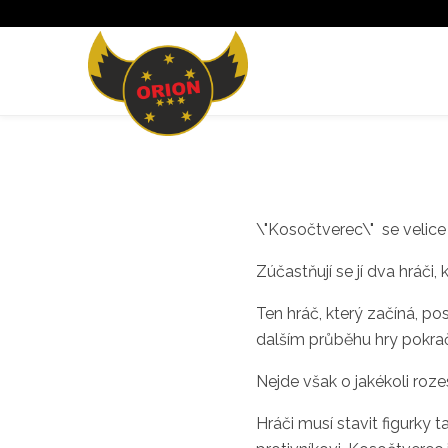
\"Kosočtverec\" se velice
Zúčastňují se jí dva hráči, 
Ten hráč, který začíná, pos
dalším průběhu hry pokrač
Nejde však o jakékoli roze
Hráči musí stavit figurky t