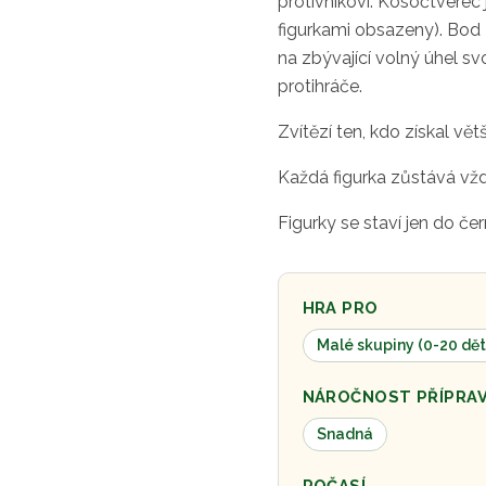
protivníkovi. Kosočtverec j
figurkami obsazeny). Bod z
na zbývající volný úhel svo
protihráče.
Zvítězí ten, kdo získal vě
Každá figurka zůstává vždy
Figurky se staví jen do č
HRA PRO
Malé skupiny (0-20 dět
NÁROČNOST PŘÍPRA
Snadná
POČASÍ