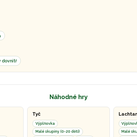
a
y dovnitř
Náhodné hry
Tyč
Lachta
Výplňovka
Výplňov
Malé skupiny (0-20 dětí)
Malé sku