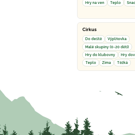
Hry na ven
Teplo
Sna
Cirkus
Do deště
Výplňovka
Malé skupiny (0-20 dětí)
Hry do klubovny
Hry dov
Teplo
Zima
Těžká