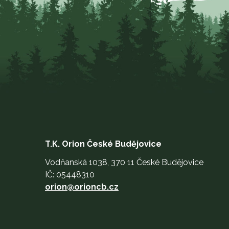
T.K. Orion České Budějovice
Vodňanská 1038, 370 11 České Budějovice
IČ: 05448310
orion@orioncb.cz