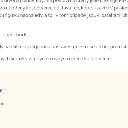
e utvořen tehdy, když se postaví na čtvrtý jeho úhel figurka (o
a utvořený kosočtverec dostává ten, kdo \"uzavřel\" poslední 
u figurku naposledy, a to i v tom případě, jsou-li ostatní tři 
tší počet bodů.
 na místě a je-li jednou postavena, nesmí se při hře přemisť
erných kroužků v tupých a ostrých úhlech kosočtverce.
í)
VY