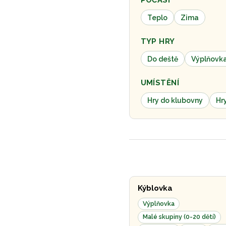
Teplo
Zima
TYP HRY
Do deště
Výplňovk
UMÍSTĚNÍ
Hry do klubovny
Hr
Kýblovka
Výplňovka
Malé skupiny (0-20 dětí)