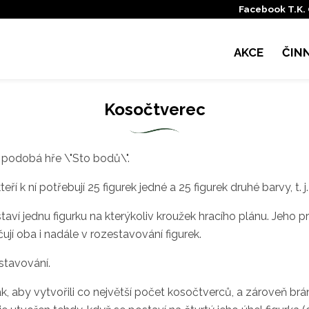
Facebook T.K.
AKCE
ČIN
Kosočtverec
 podobá hře \"Sto bodů\".
kteří k ní potřebují 25 figurek jedné a 25 figurek druhé barvy, t. 
taví jednu figurku na kterýkoliv kroužek hracího plánu. Jeho pr
ují oba i nadále v rozestavování figurek.
stavování.
ak, aby vytvořili co největší počet kosočtverců, a zároveň bránil