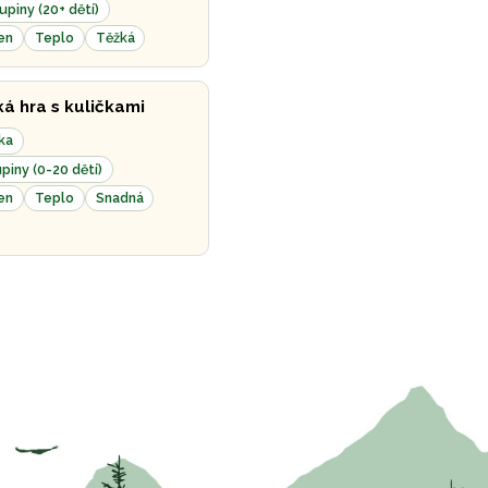
upiny (20+ dětí)
en
Teplo
Těžká
ká hra s kuličkami
ka
piny (0-20 dětí)
en
Teplo
Snadná