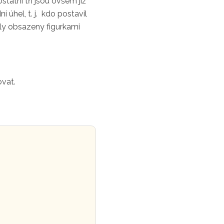
statní tři jsou ovšem již
úhel, t. j. kdo postavil
úhly obsazeny figurkami
ovat.