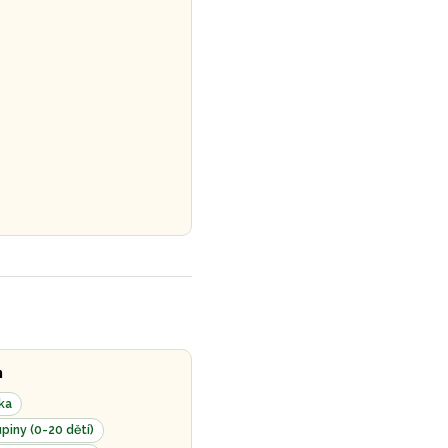
n
ka
piny (0-20 dětí)