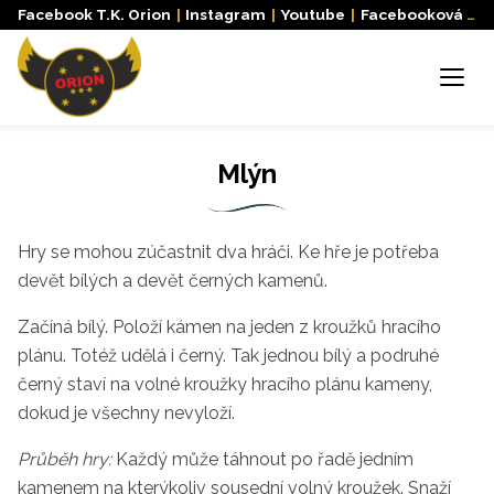
Facebook T.K. Orion
|
Instagram
|
Youtube
|
Facebooková skupina
Menu
Mlýn
Hry se mohou zúčastnit dva hráči. Ke hře je potřeba
devět bílých a devět černých kamenů.
Začíná bílý. Položí kámen na jeden z kroužků hracího
plánu. Totéž udělá i černý. Tak jednou bílý a podruhé
černý staví na volné kroužky hracího plánu kameny,
dokud je všechny nevyloží.
Průběh hry:
Každý může táhnout po řadě jedním
kamenem na kterýkoliv sousední volný kroužek. Snaží