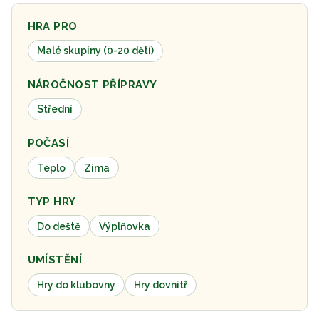
HRA PRO
Malé skupiny (0-20 dětí)
NÁROČNOST PŘÍPRAVY
Střední
POČASÍ
Teplo
Zima
TYP HRY
Do deště
Výplňovka
UMÍSTĚNÍ
Hry do klubovny
Hry dovnitř