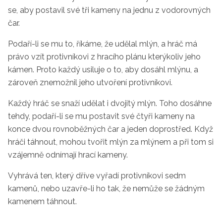
se, aby postavil své tři kameny na jednu z vodorovných
čar.
Podaří-li se mu to, říkáme, že udělal mlýn, a hráč má
právo vzít protivníkovi z hracího plánu kterýkoliv jeho
kámen. Proto každý usiluje o to, aby dosáhl mlýnu, a
zároveň znemožnil jeho utvoření protivníkovi.
Každý hráč se snaží udělat i dvojitý mlýn. Toho dosáhne
tehdy, podaří-li se mu postavit své čtyři kameny na
konce dvou rovnoběžných čar a jeden doprostřed. Když
hráči táhnout, mohou tvořit mlýn za mlýnem a při tom si
vzájemně odnímají hrací kameny.
Vyhrává ten, který dříve vyřadí protivníkovi sedm
kamenů, nebo uzavře-li ho tak, že nemůže se žádným
kamenem táhnout.