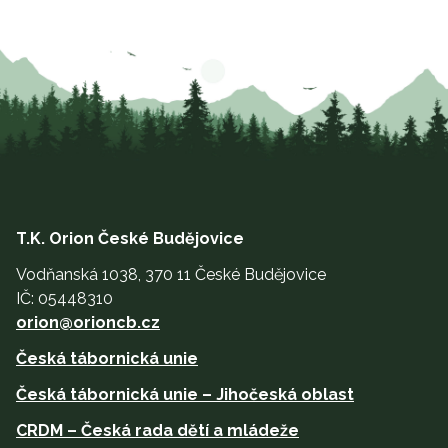
T.K. Orion České Budějovice
Vodňanská 1038, 370 11 České Budějovice
IČ: 05448310
orion@orioncb.cz
Česká tábornická unie
Česká tábornická unie – Jihočeská oblast
CRDM – Česká rada dětí a mládeže