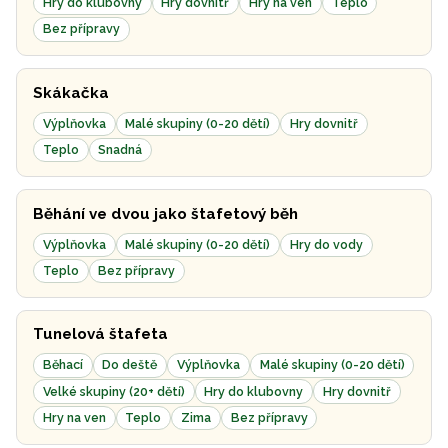
Hry do klubovny
Hry dovnitř
Hry na ven
Teplo
Bez přípravy
Skákačka
Výplňovka
Malé skupiny (0-20 dětí)
Hry dovnitř
Teplo
Snadná
Běhání ve dvou jako štafetový běh
Výplňovka
Malé skupiny (0-20 dětí)
Hry do vody
Teplo
Bez přípravy
Tunelová štafeta
Běhací
Do deště
Výplňovka
Malé skupiny (0-20 dětí)
Velké skupiny (20+ dětí)
Hry do klubovny
Hry dovnitř
Hry na ven
Teplo
Zima
Bez přípravy