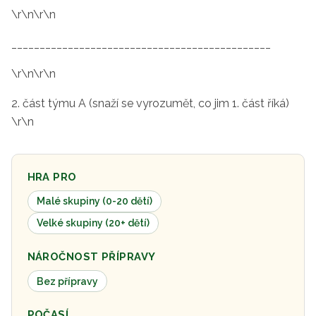
\r\n\r\n
______________________________________________
\r\n\r\n
2. část týmu A (snaží se vyrozumět, co jim 1. část říká)
\r\n
HRA PRO
Malé skupiny (0-20 dětí)
Velké skupiny (20+ dětí)
NÁROČNOST PŘÍPRAVY
Bez přípravy
POČASÍ