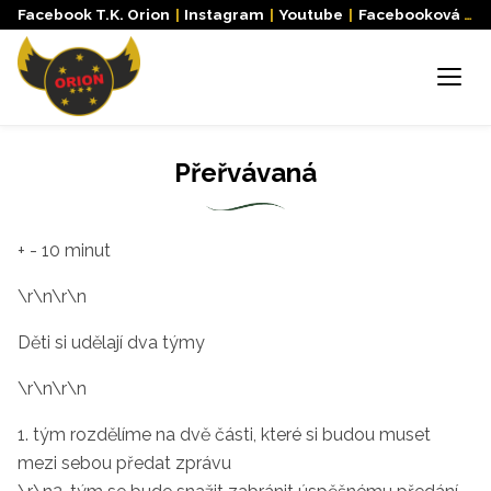
Facebook T.K. Orion
|
Instagram
|
Youtube
|
Facebooková skupina
Menu
Přeřvávaná
+ - 10 minut
\r\n\r\n
Děti si udělají dva týmy
\r\n\r\n
1. tým rozdělíme na dvě části, které si budou muset
mezi sebou předat zprávu