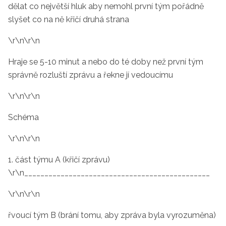
dělat co největší hluk aby nemohl první tým pořádně
slyšet co na ně křičí druhá strana
\r\n\r\n
Hraje se 5-10 minut a nebo do té doby než první tým
správně rozluští zprávu a řekne jí vedoucímu
\r\n\r\n
Schéma
\r\n\r\n
1. část týmu A (křičí zprávu)
\r\n______________________________________________
\r\n\r\n
řvoucí tým B (brání tomu, aby zpráva byla vyrozuměna)