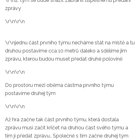
\r\n2. tým se bude snažit zabránit úspěšnému předání
zprávy
\r\n\r\n
\r\njednu část prvního týmu necháme stát na místě a tu
druhou postavíme cca 10 metrů daleko a sdělíme jim
zprávu, kterou budou muset předat druhé polovině
\r\n\r\n
Do prostoru mezi oběma částma prvního týmu
postavíme druhej tým
\r\n\r\n
Až hra začne tak část prvního týmu, která dostala
zprávu musí začít křičet na druhou část svého týmu a
tím jí předat zprávu.. Společně s tím začne druhej tým