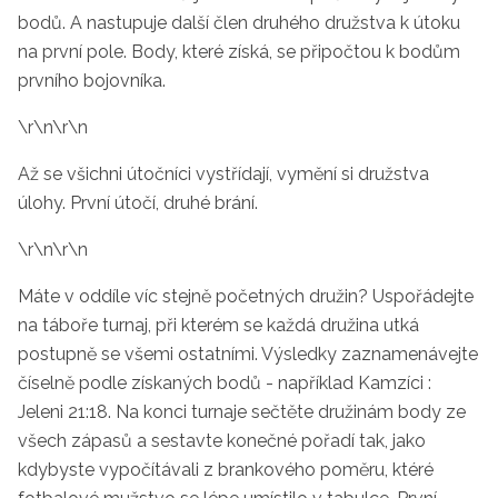
bodů. A nastu­
puje další člen druhého družstva
k útoku
na první pole. Body, které
získá, se připočtou k bodům
první­ho bojovníka.
\r\n\r\n
Až se všichni útočníci vystřídají,
vymění si družstva
úlohy. První
útočí, druhé brání.
\r\n\r\n
Máte v oddíle víc stejně početných
družin? Uspořádejte
na táboře tur­
naj, při kterém se každá družina
utká
postupně se všemi ostatními. Výsledky zaznamenávejte
číselně
podle získaných bodů - například
Kamzíci :
Jeleni 21:18. Na konci turnaje sečtěte družinám body ze
všech zápasů a sestavte konečné
pořadí tak, jako
kdybyste vypočí­
távali z brankového poměru, ktéré