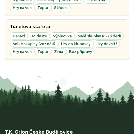
Hry na ven
Teplo
Střední
Tunelová štafeta
Běhací
Do deště
Výplňovka
Malé skupiny (0-20 dětí)
Velké skupiny (20+ dětí)
Hry do klubovny
Hry dovnitř
Hry na ven
Teplo
Zima
Bez přípravy
T.K. Orion České Budějovice