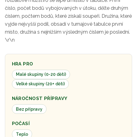
fotbalové mužstvo se lépe umístilo v tabulce. První
číslo, počet bodů
vybojovaných v útoku, dělte dru­
hým
číslem, počtem bodů, které
získali soupeři. Družina, které
vy­
jde nejvyšší podíl, obsadí v turna­
jové tabulce první
místo, družina
s nejnižším výsledným číslem je
poslední.
\r\n
HRA PRO
Malé skupiny (0-20 dětí)
Velké skupiny (20+ dětí)
NÁROČNOST PŘÍPRAVY
Bez přípravy
POČASÍ
Teplo