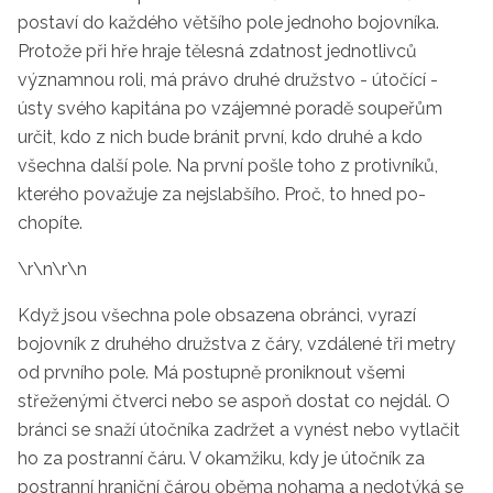
postaví do každé­
ho většího pole jednoho bojovníka.
Protože při hře hraje tělesná zdat­
nost jednotlivců
významnou roli, má právo druhé družstvo - útočící
-
ústy svého kapitána po vzájemné
poradě soupeřům
určit, kdo z nich
bude bránit první, kdo druhé a kdo
všechna další pole. Na první pošle
toho z protivníků,
kterého považu­
je za nejslabšího. Proč, to hned po­
chopíte.
\r\n\r\n
Když jsou všechna pole obsazena
obránci, vyrazí
bojovník z druhého
družstva z čáry, vzdálené tři metry
od prvního pole. Má postupně pro­
niknout všemi
střeženými čtverci
nebo se aspoň dostat co nejdál. O­
bránci se snaží útočníka zadržet a
vynést nebo vytlačit
ho za postran­
ní čáru. V okamžiku, kdy je útočník
za
postranní hraniční čárou oběma
nohama a nedotýká se