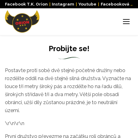
Facebook T.K. Orion
|
Instagram
|
Youtube
|
Facebooková skupina
Menu
Probijte se!
Postavte proti sobě dvě stejně
po­četné družiny nebo
rozdělte oddíl
na dvě stejně silná družstva. Vy­
značte na
louce tři metry široký
pás a rozdělte ho na řadu dílů,
širokých střídavě tři a dva metry.
Větší pole obsadí
obránci, užší díly
zůstanou prázdné, je to neutrální
území.
\r\n\r\n
První družstvo převezme na začát­ku roli obránců a