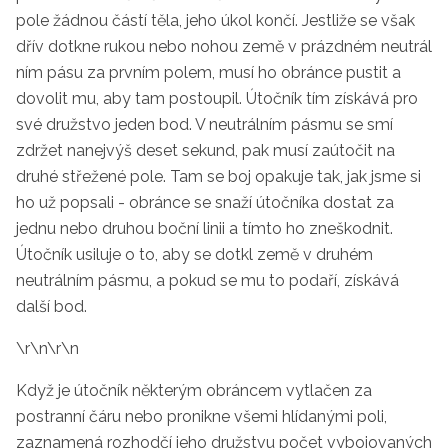
pole žádnou
částí těla, jeho úkol končí. Jestliže
se však
dřív dotkne rukou nebo
nohou země v prázdném neutrál­
ním pásu za prvním polem, musí
ho obránce pustit a
dovolit mu, aby
tam postoupil. Útočník tím získá­
vá pro
své družstvo jeden bod.
V neutrálním pásmu se smí
zdržet
nanejvýš deset sekund, pak musí
zaútočit na
druhé střežené pole.
Tam se boj opakuje tak, jak jsme
si
ho už popsali - obránce se snaží útočníka dostat za
jednu nebo dru­
hou boční linii a tímto ho zneškod­
nit.
Útočník usiluje o to, aby se
dotkl země v druhém
neutrálním
pásmu, a pokud se
mu to
podaří,
získává
další bod.
\r\n\r\n
Když je útočník některým obrán­
cem vytlačen za
postranní čáru ne­
bo pronikne všemi hlídanými poli,
zaznamená rozhodčí jeho družstvu
počet vybojovaných